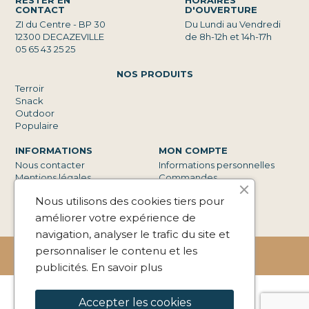
RESTER EN
HORAIRES
CONTACT
D'OUVERTURE
ZI du Centre - BP 30
Du Lundi au Vendredi
12300 DECAZEVILLE
de 8h-12h et 14h-17h
05 65 43 25 25
NOS PRODUITS
Terroir
Snack
Outdoor
Populaire
INFORMATIONS
MON COMPTE
Nous contacter
Informations personnelles
Mentions légales
Commandes
Conditions générales de
Avoirs
Nous utilisons des cookies tiers pour
vente
Adresses
Espace Pro
améliorer votre expérience de
navigation, analyser le trafic du site et
Marie de Livinhac - Aveyron - France
personnaliser le contenu et les
Site développé par l'Agence web Linov
©2026
publicités.
En savoir plus
Accepter les cookies